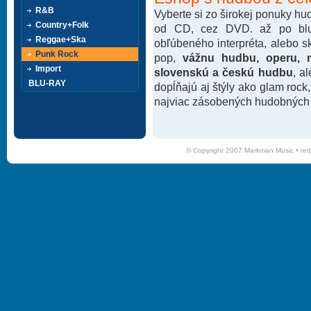
R&B
Vyberte si zo širokej ponuky h
Country+Folk
od CD, cez DVD. až po blu-
Reggae+Ska
obľúbeného interpréta, alebo 
Punk Rock
pop,
vážnu hudbu, operu, m
Import
slovenskú a českú hudbu
, a
BLU-RAY
dopĺňajú aj štýly ako glam rock
najviac zásobených hudobných k
© Copyright 2007 Markman Music •
red