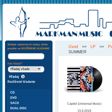
Zadajte najmenej tri znaky, alebo
Úvod
>>
LP
>>
P
prejdite na
ROZŠÍRENÉ HĽADANIE
SUMMER
Kde hľadať?
Rozšírené hľadanie
CD
DVD
SACD
Capitol (Universal Music)
DUAL DISC
15.6.2018