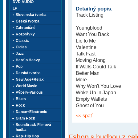
DVD AUDIO
Detailný popis:
LP
Track Listing
Slovenská tvorba
Česká tvorba
Youngblood
Zahraničné
Want You Back
Rozprávky
Lie to Me
Classic
Valentine
Oldies
Talk Fast
Jazz
Moving Along
Hard´n Heavy
If Walls Could Talk
Pop
Better Man
Detská tvorba
More
New Age+Relax
Why Won't You Love
World Music
Woke Up in Japan
Výbery-Various
Empty Wallets
Blues
Ghost of You
Rock
Dance+Electronic
<< späť
Glam Rock
Soundtrack-Filmová
hudba
Eshop s hudbou z cel
Rap+Hip Hop