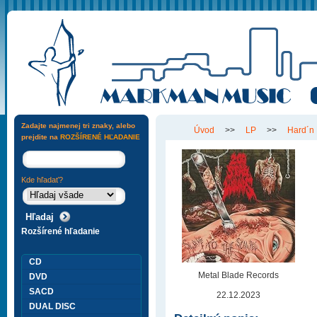
Zadajte najmenej tri znaky, alebo
Úvod
>>
LP
>>
Hard´n
prejdite na
ROZŠÍRENÉ HĽADANIE
Kde hľadať?
Rozšírené hľadanie
CD
Metal Blade Records
DVD
SACD
22.12.2023
DUAL DISC