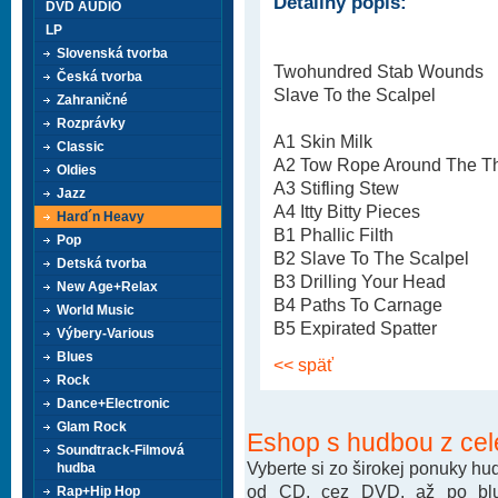
Detailný popis:
DVD AUDIO
LP
Slovenská tvorba
Twohundred Stab Wounds
Česká tvorba
Slave To the Scalpel
Zahraničné
Rozprávky
A1 Skin Milk
Classic
A2 Tow Rope Around The Th
Oldies
A3 Stifling Stew
Jazz
A4 Itty Bitty Pieces
Hard´n Heavy
B1 Phallic Filth
Pop
B2 Slave To The Scalpel
Detská tvorba
B3 Drilling Your Head
New Age+Relax
B4 Paths To Carnage
World Music
B5 Expirated Spatter
Výbery-Various
Blues
<< späť
Rock
Dance+Electronic
Glam Rock
Eshop s hudbou z cel
Soundtrack-Filmová
Vyberte si zo širokej ponuky h
hudba
od CD, cez DVD. až po blu-
Rap+Hip Hop