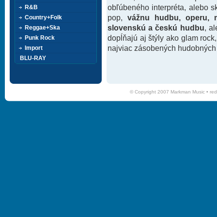
obľúbeného interpréta, alebo 
R&B
pop,
vážnu hudbu, operu, m
Country+Folk
slovenskú a českú hudbu
, a
Reggae+Ska
dopĺňajú aj štýly ako glam rock
Punk Rock
najviac zásobených hudobných k
Import
BLU-RAY
© Copyright 2007 Markman Music •
red