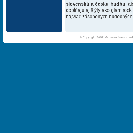
slovenskú a českú hudbu
, a
dopĺňajú aj štýly ako glam rock
najviac zásobených hudobných k
© Copyright 2007 Markman Music •
red