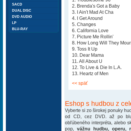
SACD
2. Brenda's Got a Baby
DUAL DISC
3. I Ain't Mad At Cha
DVD AUDIO
4. I Get Around
LP
5. Changes
BLU-RAY
6. California Love
7. Picture Me Rollin'
8. How Long Will They Mou
9. Toss It Up
10. Dear Mama
11. All About U
12. To Live & Die In L.A.
13. Heartz of Men
<< späť
Eshop s hudbou z cel
Vyberte si zo širokej ponuky h
od CD, cez DVD. až po blu-
obľúbeného interpréta, alebo 
pop,
vážnu hudbu, operu, m