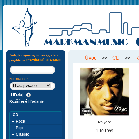
Zadajte najmenej tri znaky, alebo
Úvod
>>
CD
>>
R
prejdite na
ROZŠÍRENÉ HĽADANIE
Kde hľadať?
Rozšírené hľadanie
CD
Rock
Polydor
Pop
1.10.1999
Classic