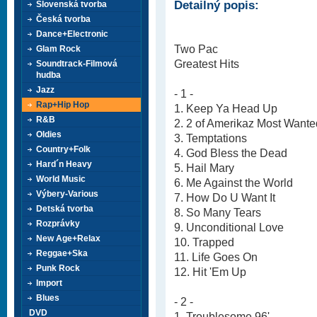
Detailný popis:
Slovenská tvorba
Česká tvorba
Dance+Electronic
Two Pac
Glam Rock
Greatest Hits
Soundtrack-Filmová
hudba
Jazz
- 1 -
Rap+Hip Hop
1. Keep Ya Head Up
R&B
2. 2 of Amerikaz Most Wante
Oldies
3. Temptations
Country+Folk
4. God Bless the Dead
Hard´n Heavy
5. Hail Mary
World Music
6. Me Against the World
Výbery-Various
7. How Do U Want It
Detská tvorba
8. So Many Tears
Rozprávky
9. Unconditional Love
New Age+Relax
10. Trapped
Reggae+Ska
11. Life Goes On
Punk Rock
12. Hit 'Em Up
Import
Blues
- 2 -
DVD
1. Troublesome 96'