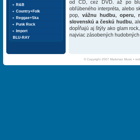
od CD, cez DVD. až po blu-
R&B
obľúbeného interpréta, alebo 
Country+Folk
pop,
vážnu hudbu, operu, m
Reggae+Ska
slovenskú a českú hudbu
, a
Punk Rock
dopĺňajú aj štýly ako glam rock
Import
najviac zásobených hudobných k
BLU-RAY
© Copyright 2007 Markman Music •
red