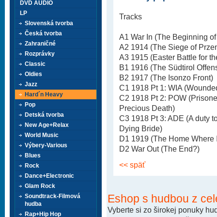
DVD AUDIO
LP
Tracks
Slovenská tvorba
Česká tvorba
A1 War In (The Beginning of 
Zahraničné
A2 1914 (The Siege of Prze
Rozprávky
A3 1915 (Easter Battle for t
Classic
B1 1916 (The Südtirol Offen
Oldies
B2 1917 (The Isonzo Front)
Jazz
C1 1918 Pt 1: WIA (Wounded
Hard´n Heavy
C2 1918 Pt 2: POW (Prisoner 
Pop
Precious Death)
Detská tvorba
C3 1918 Pt 3: ADE (A duty to
New Age+Relax
Dying Bride)
World Music
D1 1919 (The Home Where I 
Výbery-Various
D2 War Out (The End?)
Blues
<< späť
Rock
Dance+Electronic
Glam Rock
Eshop s hudbou z cel
Soundtrack-Filmová
hudba
Vyberte si zo širokej ponuky h
Rap+Hip Hop