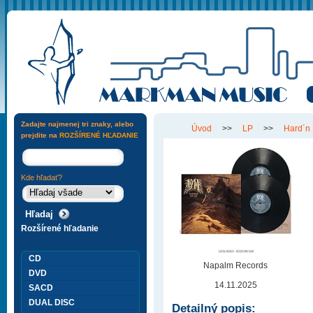
Zadajte najmenej tri znaky, alebo
Úvod
>>
LP
>>
Hard´n
prejdite na
ROZŠÍRENÉ HĽADANIE
Kde hľadať?
Rozšírené hľadanie
CD
Napalm Records
DVD
14.11.2025
SACD
DUAL DISC
Detailný popis: