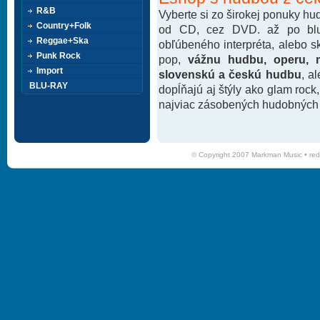
R&B
Vyberte si zo širokej ponuky h
Country+Folk
od CD, cez DVD. až po blu-
Reggae+Ska
obľúbeného interpréta, alebo 
Punk Rock
pop,
vážnu hudbu, operu, m
Import
slovenskú a českú hudbu
, a
BLU-RAY
dopĺňajú aj štýly ako glam rock
najviac zásobených hudobných k
© Copyright 2007 Markman Music •
red