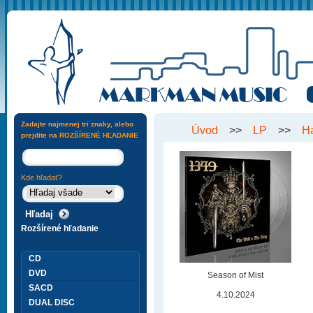
Zadajte najmenej tri znaky, alebo
Úvod
>>
LP
>>
H
prejdite na
ROZŠÍRENÉ HĽADANIE
Kde hľadať?
Rozšírené hľadanie
CD
DVD
Season of Mist
SACD
4.10.2024
DUAL DISC