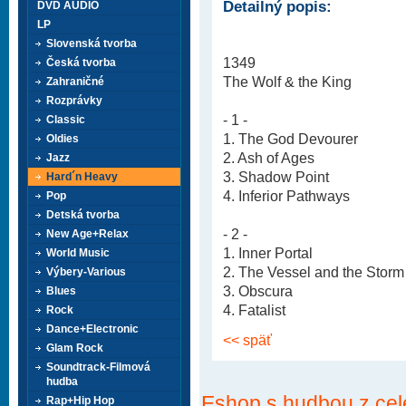
Detailný popis:
DVD AUDIO
LP
Slovenská tvorba
1349
Česká tvorba
The Wolf & the King
Zahraničné
Rozprávky
- 1 -
Classic
1. The God Devourer
Oldies
2. Ash of Ages
Jazz
3. Shadow Point
Hard´n Heavy
4. Inferior Pathways
Pop
Detská tvorba
- 2 -
New Age+Relax
1. Inner Portal
World Music
2. The Vessel and the Storm
Výbery-Various
3. Obscura
Blues
4. Fatalist
Rock
Dance+Electronic
<< späť
Glam Rock
Soundtrack-Filmová
hudba
Eshop s hudbou z cel
Rap+Hip Hop