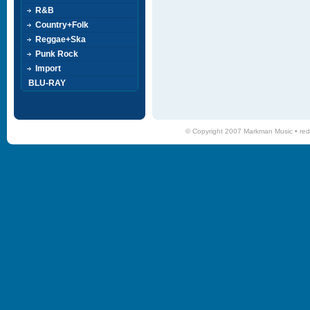
R&B
Country+Folk
Reggae+Ska
Punk Rock
Import
BLU-RAY
© Copyright 2007 Markman Music •
red