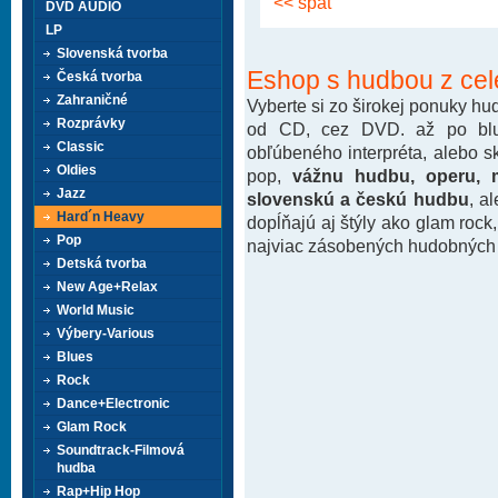
<< späť
DVD AUDIO
LP
Slovenská tvorba
Eshop s hudbou z cel
Česká tvorba
Zahraničné
Vyberte si zo širokej ponuky h
Rozprávky
od CD, cez DVD. až po blu-
Classic
obľúbeného interpréta, alebo 
Oldies
pop,
vážnu hudbu, operu, m
Jazz
slovenskú a českú hudbu
, a
Hard´n Heavy
dopĺňajú aj štýly ako glam rock
Pop
najviac zásobených hudobných k
Detská tvorba
New Age+Relax
World Music
Výbery-Various
Blues
Rock
Dance+Electronic
Glam Rock
Soundtrack-Filmová
hudba
Rap+Hip Hop