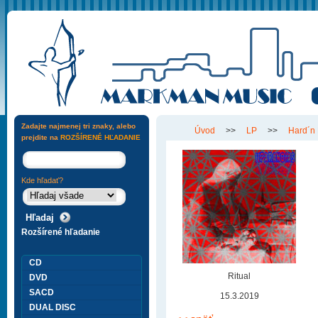
Zadajte najmenej tri znaky, alebo
Úvod
>>
LP
>>
Hard´n
prejdite na
ROZŠÍRENÉ HĽADANIE
Kde hľadať?
Rozšírené hľadanie
CD
Ritual
DVD
SACD
15.3.2019
DUAL DISC