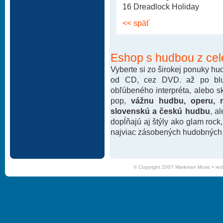
16 Dreadlock Holiday
<< späť
Eshop s hudbou z cel
Vyberte si zo širokej ponuky h
od CD, cez DVD. až po blu-
obľúbeného interpréta, alebo 
pop,
vážnu hudbu, operu, m
slovenskú a českú hudbu
, a
dopĺňajú aj štýly ako glam rock
najviac zásobených hudobných k
© Copyright 2007 Markman Music •
red